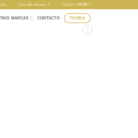
arse
Lista de deseos
Carrito /
€
0,00
TIENDA
TRAS MARCAS
CONTACTO