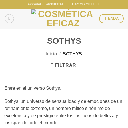
Saltar
Acceder / Registrarse
Carrito /
€
0,00
al
contenido
TIENDA
SOTHYS
Inicio
/
SOTHYS
FILTRAR
Entre en el universo Sothys.
Sothys, un universo de sensualidad y de emociones de un
refinamiento extremo, un nombre mítico sinónimo de
excelencia y de prestigio entre los institutos de belleza y
los spas de todo el mundo.