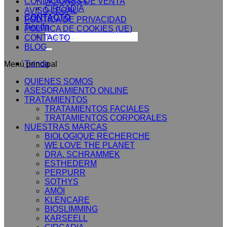
CONDICIONES DE VENTA
CIRCADIA
AVISO LEGAL
CONTACTO
POLÍTICA DE PRIVACIDAD
Tienda
POLÍTICA DE COOKIES (UE)
Buscar
CONTACTO
por:
BLOG
Tienda
Menú principal
QUIENES SOMOS
ASESORAMIENTO ONLINE
TRATAMIENTOS
TRATAMIENTOS FACIALES
TRATAMIENTOS CORPORALES
NUESTRAS MARCAS
BIOLOGIQUE RECHERCHE
WE LOVE THE PLANET
DRA. SCHRAMMEK
ESTHEDERM
PERPURR
SOTHYS
AMÖI
KLENCARE
BIOSLIMMING
KARSEELL