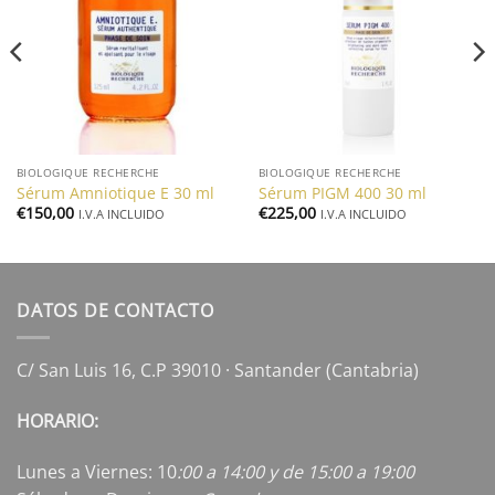
a la
a la
lista de
lista de
deseos
deseos
BIOLOGIQUE RECHERCHE
BIOLOGIQUE RECHERCHE
Sérum Amniotique E 30 ml
Sérum PIGM 400 30 ml
€
150,00
€
225,00
I.V.A INCLUIDO
I.V.A INCLUIDO
DATOS DE CONTACTO
C/ San Luis 16, C.P 39010 · Santander (Cantabria)
HORARIO:
Lunes a Viernes: 10
:00 a 14:00 y de 15:00 a 19:00