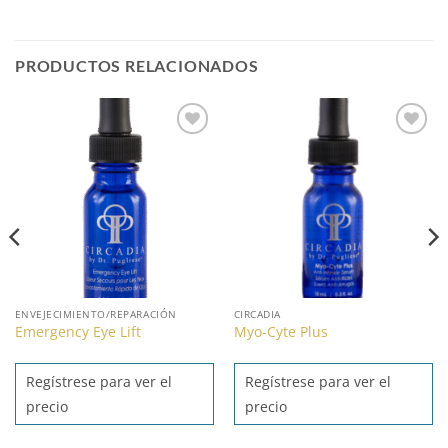
PRODUCTOS RELACIONADOS
Añadir
Añadir
a la
a la
lista de
lista de
deseos
deseos
ENVEJECIMIENTO/REPARACIÓN
CIRCADIA
Emergency Eye Lift
Myo-Cyte Plus
Regístrese para ver el
Regístrese para ver el
precio
precio