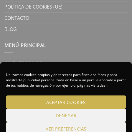
POLÍTICA DE COOKIES (UE)
CONTACTO
BLOG
MENÚ PRINCIPAL
QUIENES SOMOS
ASESORAMIENTO ONLINE
Utilizamos cookies propias y de terceros para fines analíticos y para
mostrarte publicidad personalizada en base a un perfil elaborado a partir
TRATAMIENTOS
de tus hábitos de navegación (por ejemplo, páginas visitadas).
NUESTRAS MARCAS
ACEPTAR COOKIES
CONTACTO
DENEGAR
CONDICIONES DE VENTA
AVISO LEGAL
VER PREFERENCIAS