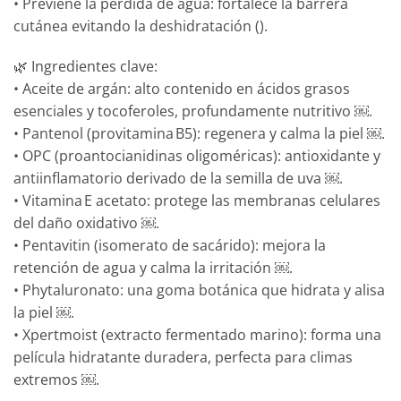
• Previene la pérdida de agua: fortalece la barrera
cutánea evitando la deshidratación ().
🌿 Ingredientes clave:
• Aceite de argán: alto contenido en ácidos grasos
esenciales y tocoferoles, profundamente nutritivo ￼.
• Pantenol (provitamina B5): regenera y calma la piel ￼.
• OPC (proantocianidinas oligoméricas): antioxidante y
antiinflamatorio derivado de la semilla de uva ￼.
• Vitamina E acetato: protege las membranas celulares
del daño oxidativo ￼.
• Pentavitin (isomerato de sacárido): mejora la
retención de agua y calma la irritación ￼.
• Phytaluronato: una goma botánica que hidrata y alisa
la piel ￼.
• Xpertmoist (extracto fermentado marino): forma una
película hidratante duradera, perfecta para climas
extremos ￼.