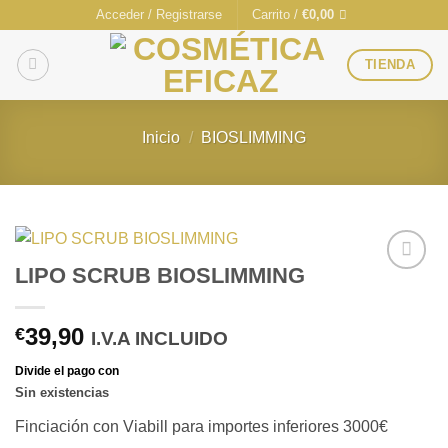
Saltar
Acceder / Registrarse
Carrito /
€
0,00
al
contenido
TIENDA
Inicio
/
BIOSLIMMING
LIPO SCRUB BIOSLIMMING
Añadir
a la
lista de
39,90
€
I.V.A INCLUIDO
deseos
Sin existencias
Finciación con Viabill para importes inferiores 3000€