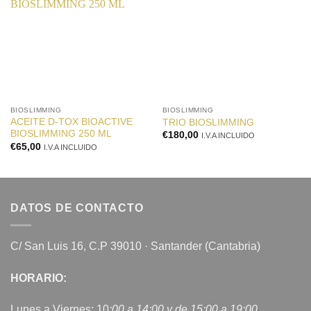
a la
a la
lista de
lista de
deseos
deseos
BIOSLIMMING
BIOSLIMMING
ACEITE D-TOX BIOACTIVE
TRIO BIOSLIMMING
BIOSLIMMING 250 ML
€
180,00
I.V.A INCLUIDO
€
65,00
I.V.A INCLUIDO
DATOS DE CONTACTO
C/ San Luis 16, C.P 39010 · Santander (Cantabria)
HORARIO:
Lunes a Viernes: 10
:00 a 14:00 y de 15:00 a 19:00