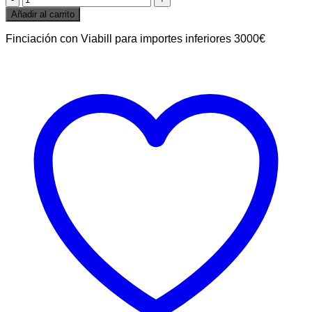
PROTECTOR
Añadir al carrito
SOLAR
FACIAL
Finciación con Viabill para importes inferiores 3000€
3***
soles
cantidad