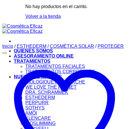
No hay productos en el carrito.
Volver a la tienda
Inicio
/
ESTHEDERM
/
COSMÉTICA SOLAR
/
PROTEGER
QUIENES SOMOS
ASESORAMIENTO ONLINE
TRATAMIENTOS
TRATAMIENTOS FACIALES
TRATAMIENTOS CORPORALES
NUESTRAS MARCAS
BIOLOGIQUE RECHERCHE
WE LOVE THE PLANET
DRA. SCHRAMMEK
ESTHEDERM
PERPURR
SOTHYS
AMÖI
KLENCARE
BIOSLIMMING
KARSEELL