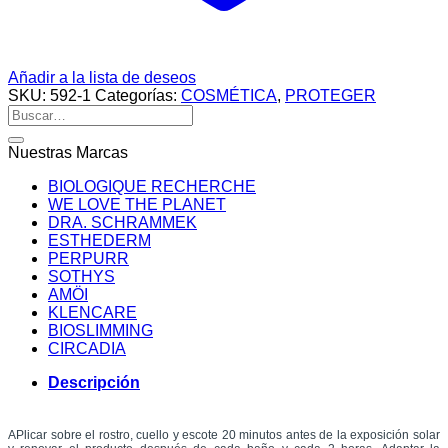
Añadir a la lista de deseos
SKU:
592-1
Categorías:
COSMÉTICA
,
PROTEGER
Buscar
por:
Nuestras Marcas
BIOLOGIQUE RECHERCHE
WE LOVE THE PLANET
DRA. SCHRAMMEK
ESTHEDERM
PERPURR
SOTHYS
AMÖI
KLENCARE
BIOSLIMMING
CIRCADIA
Descripción
APlicar sobre el rostro, cuello y escote 20 minutos antes de la exposición solar