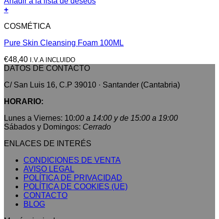
Añadir a la lista de deseos
+
COSMÉTICA
Pure Skin Cleansing Foam 100ML
€
48,40
I.V.A INCLUIDO
DATOS DE CONTACTO
C/ San Luis 16, C.P 39010 · Santander (Cantabria)
HORARIO:
Lunes a Viernes: 10
:00 a 14:00 y de 15:00 a 19:00
Sábados y Domingos:
Cerrado
ENLACES DE INTERÉS
CONDICIONES DE VENTA
AVISO LEGAL
POLÍTICA DE PRIVACIDAD
POLÍTICA DE COOKIES (UE)
CONTACTO
BLOG