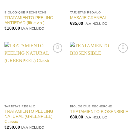
BIOLOGIQUE RECHERCHE
TARJETAS REGALO
TRATAMIENTO PEELING
MASAJE CRANEAL
ANTIEDAD (lift c.v.s.)
€
35,00
I.V.A INCLUIDO
€
100,00
I.V.A INCLUIDO
Añadir
Añadir
a la
a la
lista de
lista de
deseos
deseos
TARJETAS REGALO
BIOLOGIQUE RECHERCHE
TRATAMIENTO PEELING
TRATAMIENTO BIOSENSIBLE
NATURAL (GREENPEEL)
€
80,00
I.V.A INCLUIDO
Classic
€
230,00
I.V.A INCLUIDO