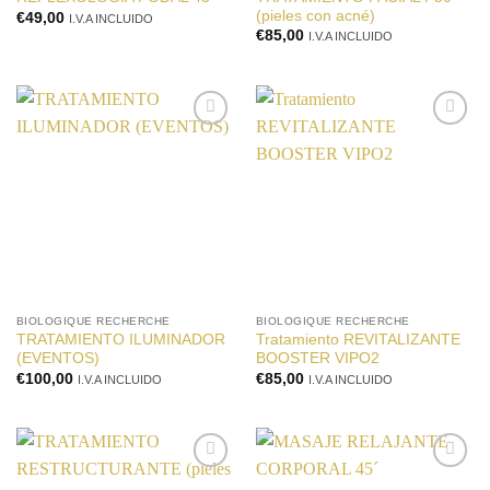
(pieles con acné)
€
49,00
I.V.A INCLUIDO
€
85,00
I.V.A INCLUIDO
Añadir
Añadir
a la
a la
lista de
lista de
deseos
deseos
BIOLOGIQUE RECHERCHE
BIOLOGIQUE RECHERCHE
TRATAMIENTO ILUMINADOR
Tratamiento REVITALIZANTE
(EVENTOS)
BOOSTER VIPO2
€
100,00
€
85,00
I.V.A INCLUIDO
I.V.A INCLUIDO
Añadir
Añadir