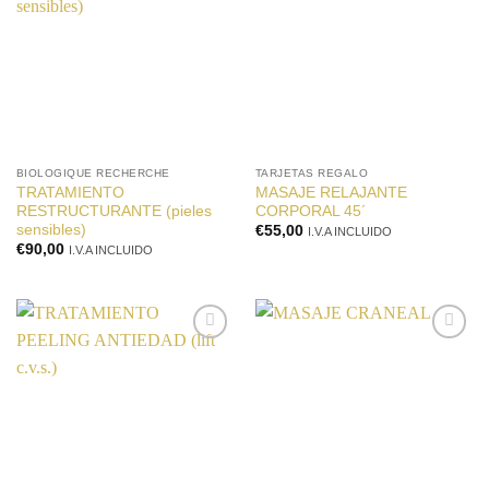
a la
a la
lista de
lista de
deseos
deseos
BIOLOGIQUE RECHERCHE
TARJETAS REGALO
TRATAMIENTO
MASAJE RELAJANTE
RESTRUCTURANTE (pieles
CORPORAL 45´
sensibles)
€
55,00
I.V.A INCLUIDO
€
90,00
I.V.A INCLUIDO
Añadir
Añadir
a la
a la
lista de
lista de
deseos
deseos