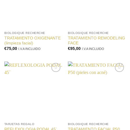
BIOLOGIQUE RECHERCHE
BIOLOGIQUE RECHERCHE
TRATAMIENTO OXIGENANTE
TRATAMIENTO REMODELING
(limpieza facial)
FACE
€
75,00
€
95,00
I.V.A INCLUIDO
I.V.A INCLUIDO
Añadir
Añadir
a la
a la
lista de
lista de
deseos
deseos
TARJETAS REGALO
BIOLOGIQUE RECHERCHE
TRATAMIENTO FACIAL P50
REFLEXOLOGIA PODAL 45´