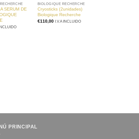
 RECHERCHE
BIOLOGIQUE RECHERCHE
RA SERUM DE
Cryosticks (2unidades)
LOGIQUE
Biologique Recherche
E
€
110,00
I.V.A INCLUIDO
 INCLUIDO
NÚ PRINCIPAL