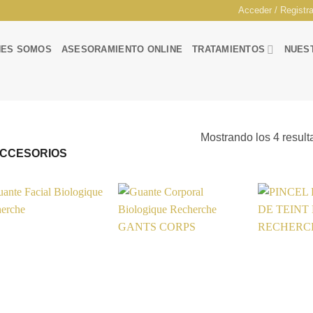
Acceder / Registr
NES SOMOS
ASESORAMIENTO ONLINE
TRATAMIENTOS
NUES
Mostrando los 4 resul
CCESORIOS
Añadir
Añadir
a la
a la
lista de
lista de
deseos
deseos
+
+