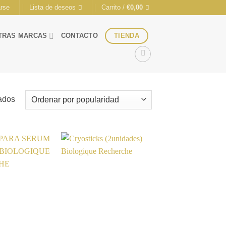
arse
Lista de deseos
Carrito /
€
0,00
TIENDA
TRAS MARCAS
CONTACTO
Ordenado
tados
por
popularidad
Añadir
Añadir
a la
a la
lista de
lista de
deseos
deseos
+