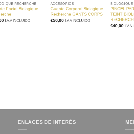
OGIQUE RECHERCHE
ACCESORIOS
BIOLOGIQUE
te Facial Biologique
Guante Corporal Biologique
PINCEL PA
erche
Recherche GANTS CORPS
TEINT BIO
RECHERCH
00
€
50,00
I.V.A INCLUIDO
I.V.A INCLUIDO
€
40,00
I.V.A
ENLACES DE INTERÉS
ME